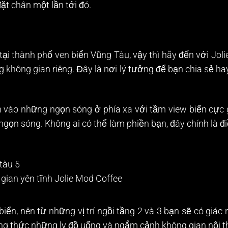
ặt chân một lần tới đó.
tại thành phố ven biển Vũng Tàu, vậy thì hãy đến với Jo
không gian riêng. Đây là nơi lý tưởng để bạn chia sẻ ha
h vào những ngọn sóng ở phía xa với tầm view biển cực 
 ngọn sóng. Không ai có thể làm phiền bạn, đây chính là
gian yên tĩnh Jolie Mod Coffee
iển, nên từ những vị trí ngồi tầng 2 và 3 bạn sẽ có giác 
ưởng thức những ly đồ uống và ngắm cảnh không gian nội t