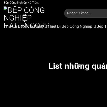
Bỏ
Bếp Công Nghiệp Hà Tiên.
qua
Tìm
nội
kiếm:
dung
Thiết Bị Bếp Nhà Hàng
Thiết Bị Bếp Công Nghiệp
Bếp T
List những quá