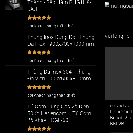
Thành - Bếp Hầm BHG1H8-
5AU
Được xếp
bởi Khách hàng thân thiết
hạng
5
5
sao
Vui lòng liê
Thùng Inox Đựng Đá - Thùng
Đá Inox 1900x700x1000mm
Được xếp
bởi Khách hàng thân thiết
hạng
5
5
sao
Thùng Đá Inox 304 - Thùng
Đá Viên 1000x500x810mm
Được xếp
bởi Khách hàng thân thiết
hạng
5
5
sao
Tủ Cơm Dùng Gas Và Điện
LÒ NƯỚNG T
Lò nướng t
50Kg Hatiencorp – Tủ Cơm
Kebab 2 b
26 Khay TCGE-50
KM 2B