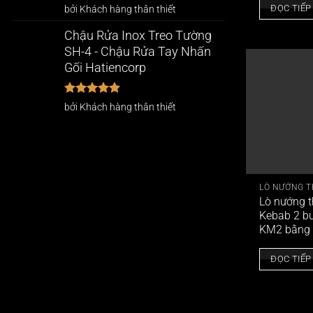
Được xếp
ĐỌC TIẾP
bởi Khách hàng thân thiết
hạng
5
5
sao
Chậu Rửa Inox Treo Tường
SH-4 - Chậu Rửa Tay Nhấn
Gối Hatiencorp
Được xếp
bởi Khách hàng thân thiết
hạng
5
5
sao
LÒ NƯỚNG T
Lò nướng t
Kebab 2 b
KM2 bằng 
ĐỌC TIẾP