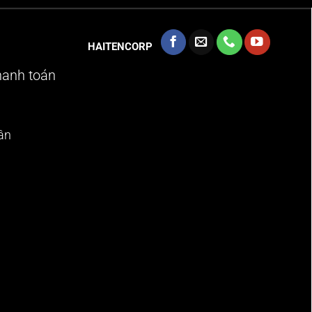
HAITENCORP
hanh toán
ân