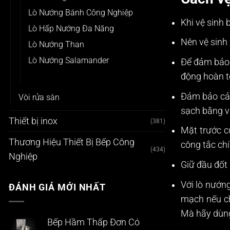
Lò Nướng Bánh Công Nghiệp
Khi vệ sinh
Lò Hấp Nướng Đa Năng
Nên vệ sinh 
Lò Nướng Than
Lò Nướng Salamander
Để đảm bảo a
Lò Nướng Thịt Kebab
động hoàn t
Đảm bảo cảm
Vòi rửa sàn
sạch bằng vả
Thiết bị inox
(381)
Mặt trước c
Thương Hiệu Thiết Bị Bếp Công
công tắc chí
(434)
Nghiệp
Giữ đầu đốt
Với lò nướng
ĐÁNH GIÁ MỚI NHẤT
mạch nếu ch
Mà hãy dùng
Bếp Hầm Thấp Đơn Có