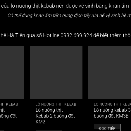
Có thể dùng khăn ẩm tẩm dung dịch tẩy rửa để vệ sinh bề m
n hệ Hà Tiên qua số Hotline
0932.699.924
để biết thêm thôn
HỊT KEBAB
LÒ NƯỚNG THỊT KEBAB
LÒ NƯỚNG THỊT KEB
hịt
Lò nướng thịt
Lò nướng kebab 3
uồng đốt
Kebab 2 buồng đốt
buồng đốt KM3B
KM2
ĐỌC TIẾP