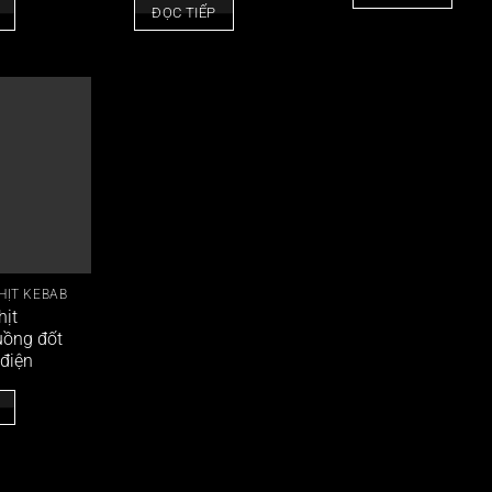
ĐỌC TIẾP
HỊT KEBAB
hịt
uồng đốt
điện