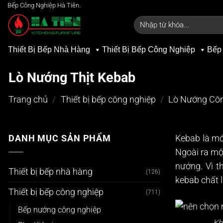
Bỏ
Bếp Công Nghiệp Hà Tiên.
qua
Tìm
kiếm:
nội
dung
Thiết Bị Bếp Nhà Hàng
Thiết Bị Bếp Công Nghiệp
Bếp
Lò Nướng Thịt Kebab
Trang chủ
/
Thiết bị bếp công nghiệp
/
Lò Nướng Cô
DANH MỤC SẢN PHẨM
Kebab là mó
Ngoài ra mộ
nướng. Vì t
Thiết bị bếp nhà hàng
(126)
kebab chất 
Thiết bị bếp công nghiệp
(711)
Bếp nướng công nghiệp
Kh