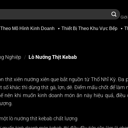
Giới
 Theo Mô Hình Kinh Doanh
Thiết Bị Theo Khu Vực Bếp
T
ng Nghiệp
/
Lò Nướng Thịt Kebab
n thịt xiên nướng xiên que bắt nguồn từ Thổ Nhĩ Kỳ. Đa 
t số khác thì dùng thịt gà, lợn, dê. Điểm mấu chốt để là
hế nên khi muốn kinh doanh món ăn này hiệu quả, điều 
lượng.
i muốn kinh doanh món kebab, thì điều đầu tiên cần làm là chọ