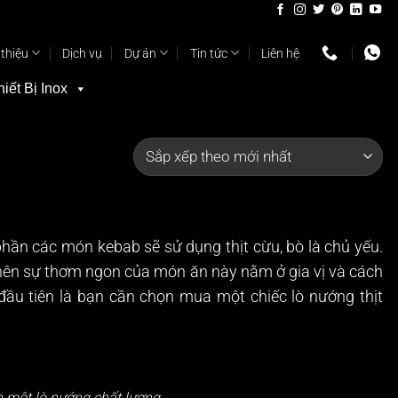
 thiệu
Dịch vụ
Dự án
Tin tức
Liên hệ
hiết Bị Inox
phần các món kebab sẽ sử dụng thịt cừu, bò là chủ yếu.
m nên sự thơm ngon của món ăn này nằm ở gia vị và cách
đầu tiên là bạn cần chọn mua một chiếc lò nướng thịt
n một lò nướng chất lượng