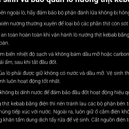
 bên ngoài lò, hãy đảm bảo bộ phận đánh lửa không bị h
xiên nướng thường xuyên để loại bỏ các phần thịt còn sót l
n toàn hoàn toàn khi vận hành lò nướng thịt kebab bằng g
oàn.
 biến nhiệt độ sạch và không bám dầu mỡ hoặc carbon. 
i ẩm, sau khi tắt đầu đốt.
ủa lò phải được giữ không có nước và dầu mỡ. Vệ sinh 
nh luôn hoạt động tốt nhất.
 không bị dính nước để đảm bảo đầu đốt hoạt động hiệu q
 thịt kebab bằng điện thì nên tránh lau các bộ phận bên 
úng tiếp xúc với nước. Ngoài ra, luôn giữ ổ cắm điện khô
 khăn tẩm dung dịch tẩy rửa để vệ sinh. Cắt nguồn điện t