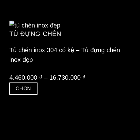
TỦ ĐỰNG CHÉN
Tủ chén inox 304 có kệ – Tủ đựng chén
inox đẹp
Khoảng
4.460.000
₫
–
16.730.000
₫
giá:
CHỌN
từ
Sản
4.460.000 ₫
phẩm
đến
này
16.730.000 ₫
có
nhiều