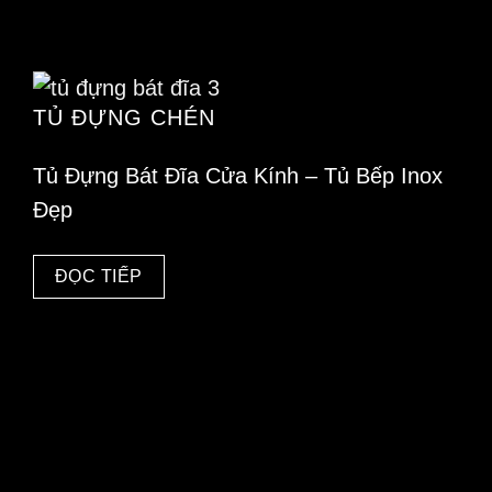
thể
được
chọn
trên
TỦ ĐỰNG CHÉN
trang
sản
Tủ Đựng Bát Đĩa Cửa Kính – Tủ Bếp Inox
phẩm
Đẹp
ĐỌC TIẾP