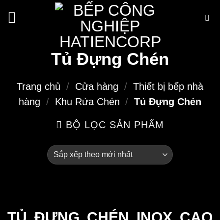
Bỏ
qua
nội
dung
Tủ Đựng Chén
Trang chủ
/
Cửa hàng
/
Thiết bị bếp nhà
hàng
/
Khu Rửa Chén
/
Tủ Đựng Chén
BỘ LỌC SẢN PHẨM
TỦ ĐỰNG CHÉN INOX CAO