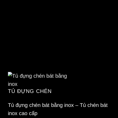
biến
thể.
Các
tùy
chọn
có
thể
được
chọn
trên
trang
TỦ ĐỰNG CHÉN
sản
phẩm
Tủ đựng chén bát bằng inox – Tủ chén bát
inox cao cấp