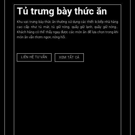
Tủ trưng bày thức ăn
Khu vực trưng bày thức ăn thường sử dụng các thiết bị bếp nhà hàng
cao cấp như: tủ mát, tủ giữ nóng, quầy giữ lạnh, quầy giữ nóng…
Khách hàng có thể thấy ngay được các món ăn để lựa chọn trong khi
món ăn vẫn thơm ngon, nóng hổi.
LIÊN HỆ TƯ VẤN
XEM TẤT CẢ