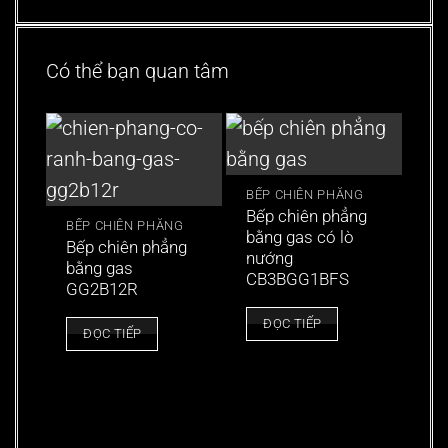
Có thể bạn quan tâm
BẾP CHIÊN PHẲNG
Bếp chiên phẳng
BẾP CHIÊN PHẲNG
bằng gas có lò
Bếp chiên phẳng
nướng
bằng gas
CB3BGG1BFS
GG2B12R
BẾ
ĐỌC TIẾP
Bế
ĐỌC TIẾP
bằ
GG
(p
sọ