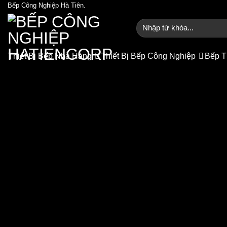
Bỏ
Bếp Công Nghiệp Hà Tiên.
qua
Tìm
nội
kiếm:
dung
Thiết Bị Bếp Nhà Hàng
Thiết Bị Bếp Công Nghiệp
Bếp T