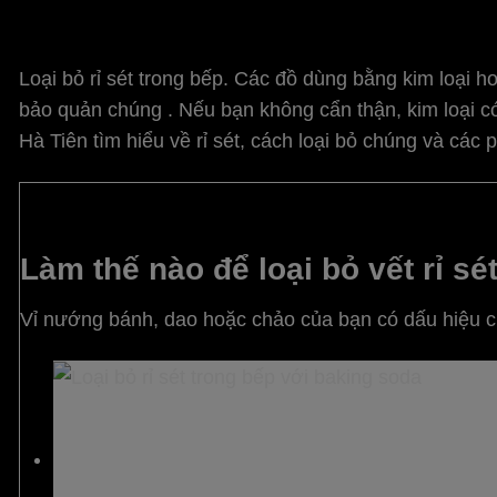
Loại bỏ rỉ sét trong bếp
.
Các đồ dùng bằng kim loại hoặ
bảo quản chúng . Nếu bạn không cẩn thận, kim loại c
Hà Tiên
tìm hiểu về rỉ sét, cách loại bỏ chúng và các 
Làm thế nào để loại bỏ vết rỉ sé
Vỉ nướng bánh, dao hoặc chảo của bạn có dấu hiệu của
Loại bỏ rỉ sét trong bếp: Sử dụng Bak
Rửa sạch vật dụng có vết rỉ với nước