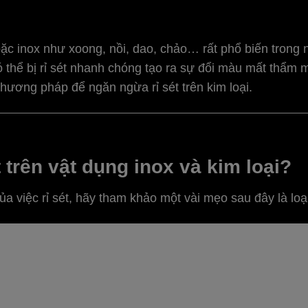
c inox như xoong, nồi, dao, chảo… rất phổ biến trong n
ó thể bị rỉ sét nhanh chóng tạo ra sự đổi màu mất thẩm
phương pháp để ngăn ngừa rỉ sét trên kim loại.
t trên vật dụng inox và kim loại?
 việc rỉ sét, hãy tham khảo một vài mẹo sau đây là loạ
ing Soda