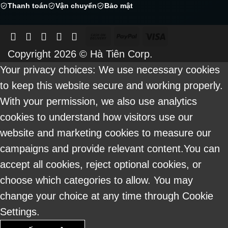
Thanh toán
Vận chuyển
Bảo mật
Cash
PayPal
Visa
On
Copyright 2026 ©
Hà Tiên Corp.
Delivery
Your privacy choices: We use necessary cookies
to keep this website secure and working properly.
With your permission, we also use analytics
cookies to understand how visitors use our
website and marketing cookies to measure our
campaigns and provide relevant content.You can
accept all cookies, reject optional cookies, or
choose which categories to allow. You may
change your choice at any time through Cookie
Settings.