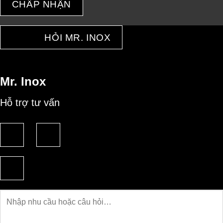
CHẤP NHẬN
HỎI MR. INOX
Mr. Inox
Hỗ trợ tư vấn
Câu
hỏi