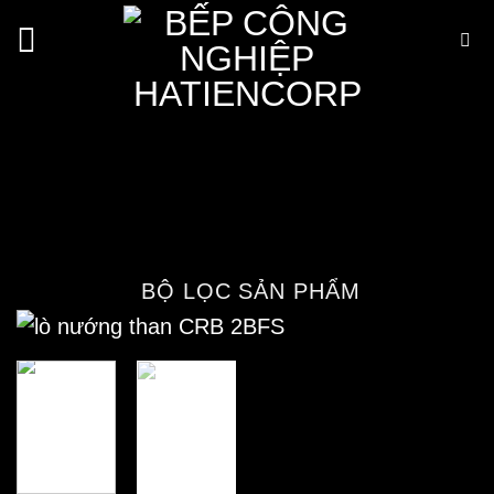
Bỏ
qua
nội
Bếp nướng than nhân tạo CRB
dung
2BFS
Trang chủ
/
Cửa hàng
/
Thiết bị bếp công
nghiệp
/
Bếp nướng công nghiệp
/
Bếp nướng
than nhân tạo
BỘ LỌC SẢN PHẨM