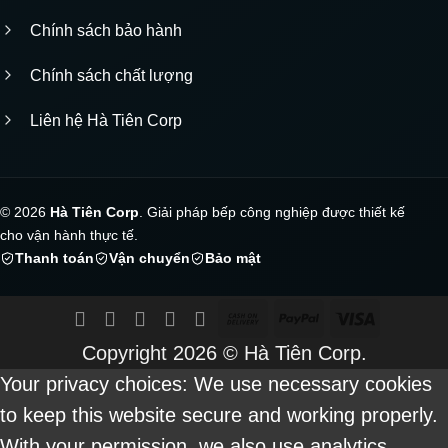
Chính sách bảo hành
Chính sách chất lượng
Liên hệ Hà Tiên Corp
© 2026
Hà Tiên Corp
. Giải pháp bếp công nghiệp được thiết kế
cho vận hành thực tế.
Thanh toán
Vận chuyển
Bảo mật
Cash
PayPal
Visa
On
Copyright 2026 ©
Hà Tiên Corp.
Delivery
Your privacy choices: We use necessary cookies
to keep this website secure and working properly.
With your permission, we also use analytics