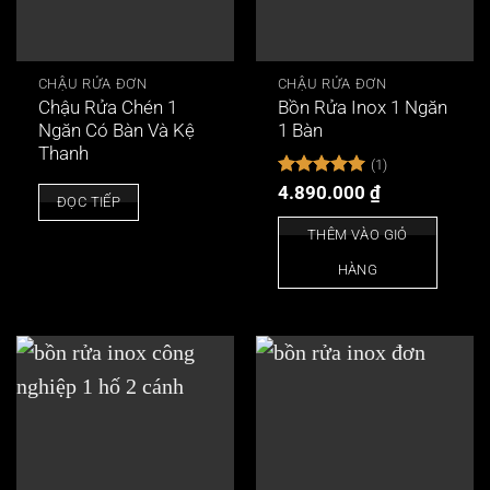
CHẬU RỬA ĐƠN
CHẬU RỬA ĐƠN
Chậu Rửa Chén 1
Bồn Rửa Inox 1 Ngăn
Ngăn Có Bàn Và Kệ
1 Bàn
Thanh
(1)
Được xếp
4.890.000
₫
ĐỌC TIẾP
hạng
5
5
sao
THÊM VÀO GIỎ
HÀNG