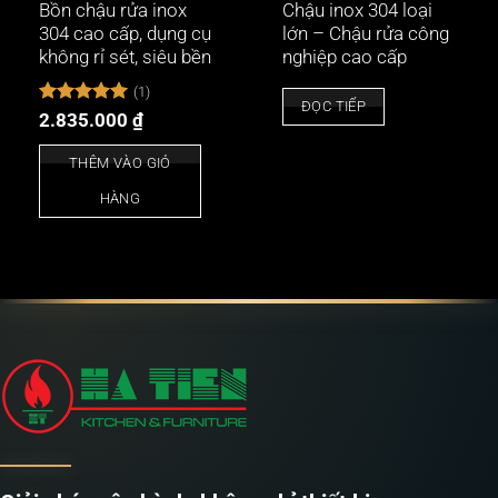
Bồn chậu rửa inox
Chậu inox 304 loại
304 cao cấp, dụng cụ
lớn – Chậu rửa công
không rỉ sét, siêu bền
nghiệp cao cấp
(1)
ĐỌC TIẾP
Được xếp
2.835.000
₫
hạng
5
5
sao
THÊM VÀO GIỎ
HÀNG