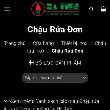
Bỏ
qua
nội
dung
Chậu Rửa Đơn
Trang chủ
/
Cửa hàng
/
Thiết bị inox
/
Chậu
rửa Inox
/
Chậu Rửa Đơn
BỘ LỌC SẢN PHẨM
>>>Xem thêm: Danh sách các mẫu
Chậu rửa
Inox
được ưa chuộng tại Hà Tiên