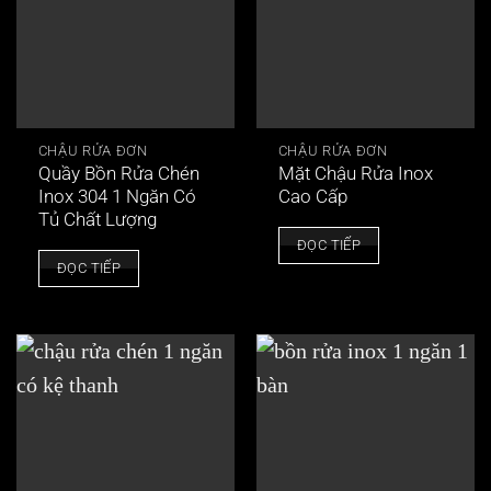
biến
thể.
Các
tùy
chọn
CHẬU RỬA ĐƠN
CHẬU RỬA ĐƠN
có
Quầy Bồn Rửa Chén
Mặt Chậu Rửa Inox
thể
Inox 304 1 Ngăn Có
Cao Cấp
được
Tủ Chất Lượng
chọn
ĐỌC TIẾP
ĐỌC TIẾP
trên
trang
sản
phẩm