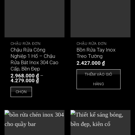
CHẬU RỬA ĐƠN
CHẬU RỬA ĐƠN
Chậu Rửa Công
Bồn Rửa Tay Inox
Nghiệp 1 Hố – Chậu
Treo Tường
Rửa Bát Inox 304 Cao
2.427.000
₫
Cấp, Bền Đẹp
THÊM VÀO GIỎ
2.968.000
₫
–
Khoảng
4.279.000
₫
HÀNG
giá:
từ
CHỌN
2.968.000 ₫
đến
Sản
4.279.000 ₫
phẩm
này
có
nhiều