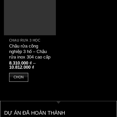
CHẬU RỬA 3 HỘC
Chậu rửa công
nghiệp 3 hố – Chậu
rửa inox 304 cao cấp
8.310.000
₫
–
Khoảng
10.812.000
₫
giá:
từ
CHỌN
8.310.000 ₫
đến
Sản
10.812.000 ₫
phẩm
này
có
nhiều
DỰ ÁN ĐÃ HOÀN THÀNH