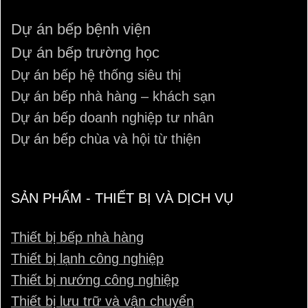
biến
thể.
Dự án bếp bệnh viện
Các
Dự án bếp trường học
tùy
Dự án bếp hệ thống siêu thị
chọn
có
Dự án bếp nhà hàng – khách sạn
thể
Dự án bếp doanh nghiệp tư nhân
được
Dự án bếp chùa và hội từ thiện
chọn
trên
trang
SẢN PHẨM - THIẾT BỊ VÀ DỊCH VỤ
sản
phẩm
Thiết bị bếp nhà hàng
Thiết bị lạnh công nghiệp
Thiết bị nướng công nghiệp
Thiết bị lưu trữ và vận chuyển