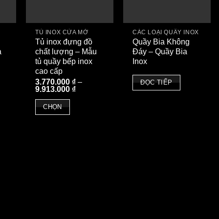
TỦ INOX CỬA MỞ
CÁC LOẠI QUẦY INOX
Tủ inox đựng đồ
Quầy Bia Không
à
chất lượng – Mẫu
Đáy – Quầy Bia
tủ quầy bếp inox
Inox
cao cấp
3.770.000
₫
–
ĐỌC TIẾP
Khoảng
9.913.000
₫
giá:
từ
CHỌN
3.770.000 ₫
đến
Sản
9.913.000 ₫
phẩm
này
có
nhiều
biến
thể.
Các
tùy