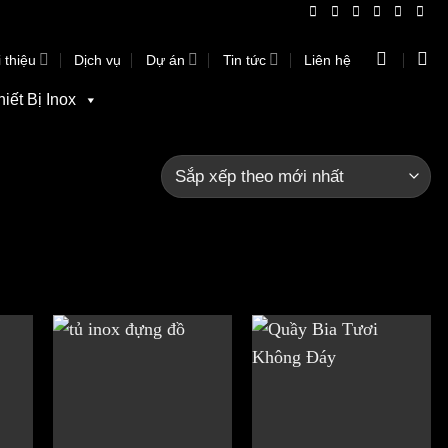
 thiệu
Dịch vụ
Dự án
Tin tức
Liên hệ
hiết Bị Inox