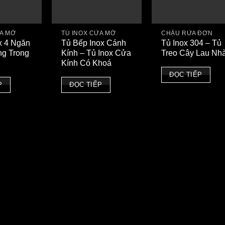
ỬA MỞ
TỦ INOX CỬA MỞ
CHẬU RỬA ĐƠN
x 4 Ngăn
Tủ Bếp Inox Cánh
Tủ Inox 304 – Tủ
g Trong
Kính – Tủ Inox Cửa
Treo Cây Lau Nh
Kính Có Khoá
ĐỌC TIẾP
P
ĐỌC TIẾP