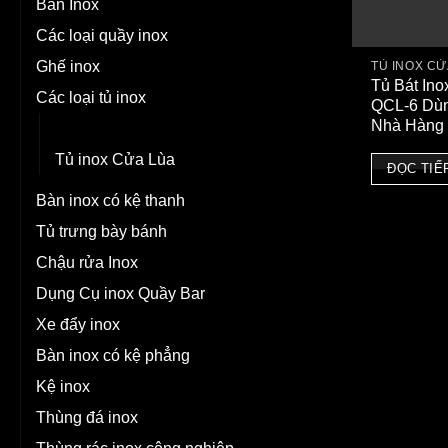
Bàn Inox
Các loại quầy inox
Ghế inox
TỦ INOX C
Tủ Bát Ino
Các loại tủ inox
QCL-6 Dùn
Nhà Hàng
Tủ inox Cửa Mở
Tủ inox Cửa Lùa
ĐỌC TIẾ
Bàn inox có kệ thanh
Tủ trưng bày bánh
Chậu rửa Inox
Dụng Cụ inox Quầy Bar
Xe đẩy inox
Bàn inox có kệ phẳng
Kệ inox
Thùng đá inox