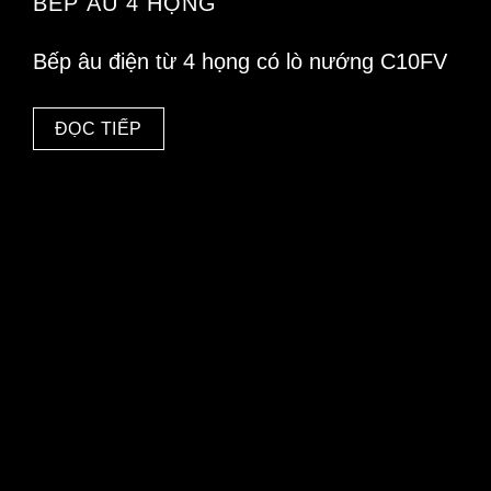
BẾP ÂU 4 HỌNG
Bếp âu điện từ 4 họng có lò nướng C10FV
ĐỌC TIẾP