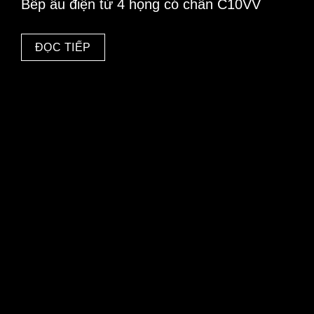
Bếp âu điện từ 4 họng có chân C10VV
ĐỌC TIẾP