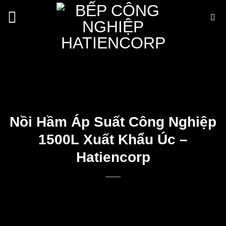
Bỏ
qua
nội
dung
Nồi Hầm Áp Suất Công Nghiệp
1500L Xuất Khẩu Úc –
Hatiencorp