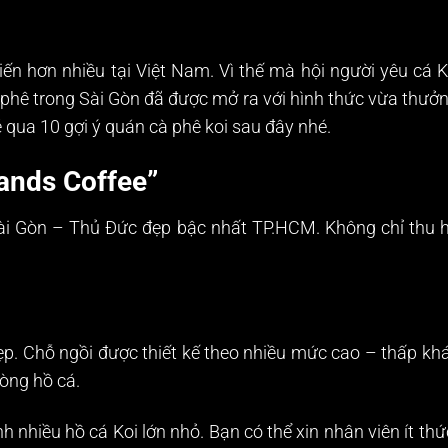
biến hơn nhiều tại Việt Nam. Vì thế mà hội người yêu cá 
phê trong Sài Gòn đã được mở ra với hình thức vừa thưởng
é qua 10 gợi ý
quán cà phê koi
sau đây nhé.
Lands Coffee”
ài Gòn – Thủ Đức đẹp bậc nhất TP.HCM. Không chỉ thu h
ẹp. Chỗ ngồi được thiết kế theo nhiều mức cao – thấp kh
lòng hồ cá.
h nhiều hồ cá Koi lớn nhỏ. Bạn có thể xin nhân viên ít thứ