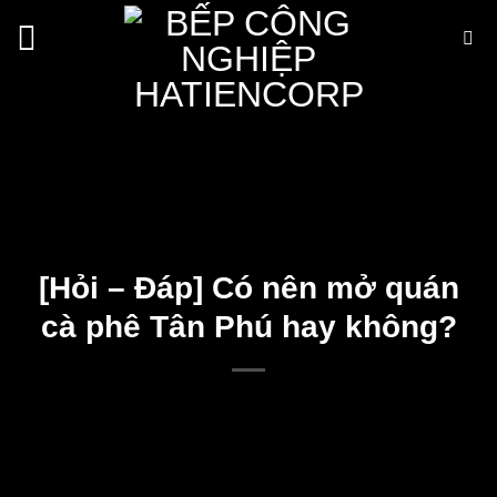
Bỏ
qua
nội
dung
[Hỏi – Đáp] Có nên mở quán
cà phê Tân Phú hay không?