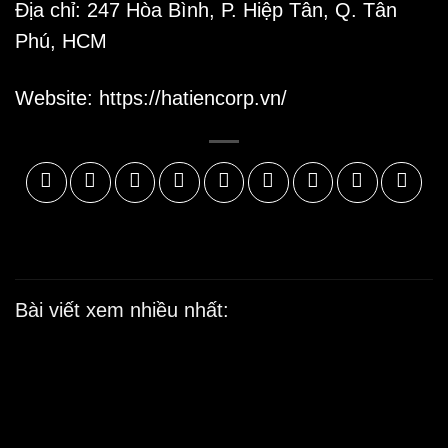
Địa chỉ: 247 Hòa Bình, P. Hiệp Tân, Q. Tân
Phú, HCM
Website:
https://hatiencorp.vn/
Bài viết xem nhiều nhất:
Ý
b
k