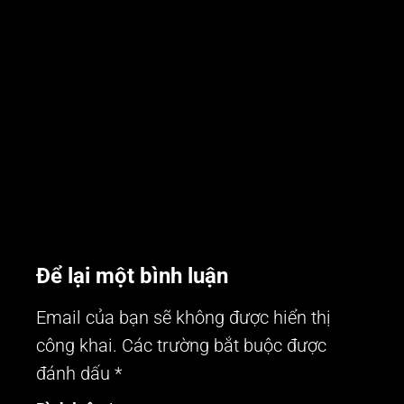
“mua cho đủ”
Các nhà hàng hải sản
07/08/2026
thường thu hút một lượng
Đừng xem tủ lưu mẫu là
khách đông đảo. Đặc biệt là
thiết bị mua cho đủ. Tìm
các nhà hàng thuộc khu du
hiểu vì sao tủ lưu mẫu
lịch ven biển. Tuy nhiên, để
trường học 50 lít chuyên
kinh doanh nhà...
dụng lại là giải pháp an toàn
thực...
Để lại một bình luận
Email của bạn sẽ không được hiển thị
công khai.
Các trường bắt buộc được
đánh dấu
*