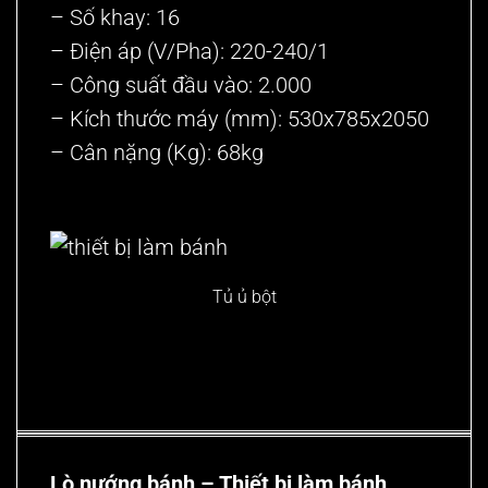
– Số khay: 16
– Điện áp (V/Pha): 220-240/1
– Công suất đầu vào: 2.000
– Kích thước máy (mm): 530x785x2050
– Cân nặng (Kg): 68kg
Tủ ủ bột
Lò nướng bánh – Thiết bị làm bánh