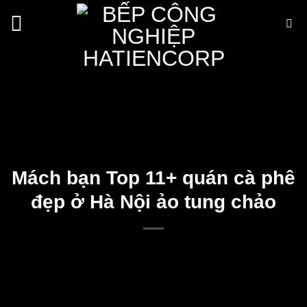
Bỏ
qua
nội
dung
Mách bạn Top 11+ quán cà phê
đẹp ở Hà Nội ảo tung chảo