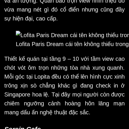
và ấn tượng. Quán bao trọn view nhìn triệu đô
vừa mang nét gì đó cổ điển nhưng cũng đầy
sự hiện đại, cao cấp.
Lofita Paris Dream cái tên không thiếu tron
Thiết kế quán tại tầng 9 – 10 với tầm view cao
chót vót ôm trọn những tòa nhà xung quanh.
Mỗi góc tại Lopita đều có thể lên hình cực xinh
trông xịn sò chẳng khác gì đang check in ở
Singapore hoa lệ. Tại đây mọi người còn được
chiêm ngưỡng cảnh hoàng hôn lãng mạn
mang dấu ấn nghệ thuật đặc sắc.