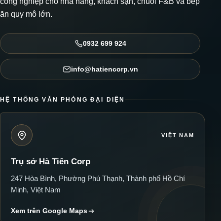
công nghiệp cho nhà hàng, khách sạn, chuỗi F&B và bếp
ăn quy mô lớn.
0932 699 924
info@hatiencorp.vn
HỆ THỐNG VĂN PHÒNG ĐẠI DIỆN
VIỆT NAM
Trụ sở Hà Tiên Corp
247 Hòa Bình, Phường Phú Thạnh, Thành phố Hồ Chí
Minh, Việt Nam
Xem trên Google Maps