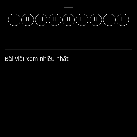
Bài viết xem nhiều nhất:
Ý
b
k
2
Ở
d
l