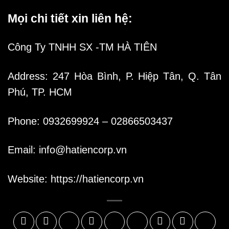
Mọi chi tiết xin liên hệ:
Công Ty TNHH SX -TM HÀ TIÊN
Address: 247 Hòa Bình, P. Hiệp Tân, Q. Tân
Phú, TP. HCM
Phone: 0932699924 – 02866503437
Email:
info@hatiencorp.vn
Website: https://hatiencorp.vn