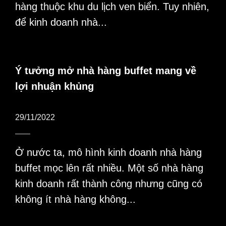
hàng thuộc khu du lịch ven biển. Tuy nhiên,
để kinh doanh nhà...
Ý tưởng mở nhà hàng buffet mang về
lợi nhuận khủng
29/11/2022
Ở nước ta, mô hình kinh doanh nhà hàng
buffet mọc lên rất nhiều. Một số nhà hàng
kinh doanh rất thành công nhưng cũng có
không ít nhà hàng không...