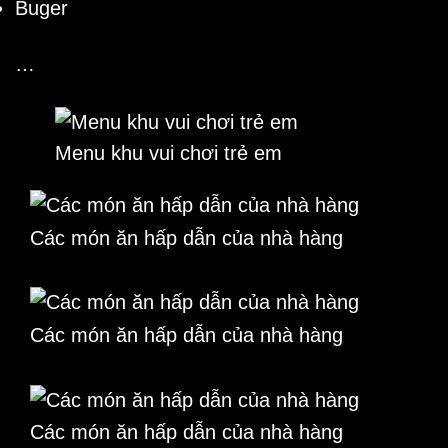
Buger
…
Menu khu vui chơi trẻ em
Các món ăn hấp dẫn của nhà hàng
Các món ăn hấp dẫn của nhà hàng
Các món ăn hấp dẫn của nhà hàng