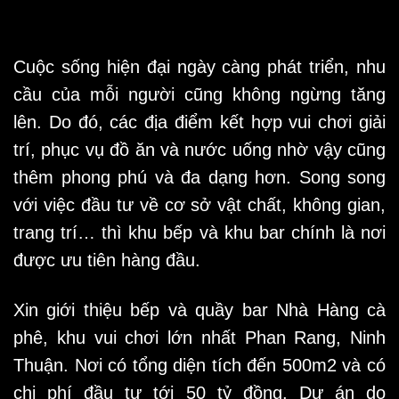
Cuộc sống hiện đại ngày càng phát triển, nhu
cầu của mỗi người cũng không ngừng tăng
lên. Do đó, các địa điểm kết hợp vui chơi giải
trí, phục vụ đồ ăn và nước uống nhờ vậy cũng
thêm phong phú và đa dạng hơn. Song song
với việc đầu tư về cơ sở vật chất, không gian,
trang trí… thì khu bếp và khu bar chính là nơi
được ưu tiên hàng đầu.
Xin giới thiệu
bếp và quầy bar
Nhà Hàng cà
phê, khu vui chơi lớn nhất Phan Rang, Ninh
Thuận. Nơi có tổng diện tích đến 500m2 và có
chi phí đầu tư tới 50 tỷ đồng. Dự án do