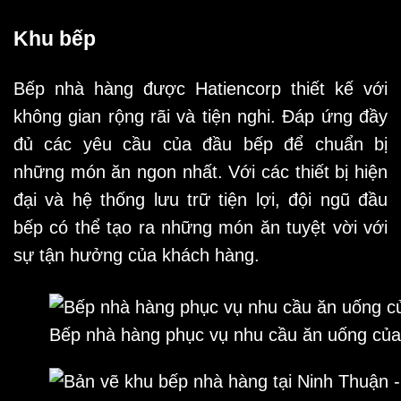
Khu bếp
Bếp nhà hàng được Hatiencorp thiết kế với
không gian rộng rãi và tiện nghi. Đáp ứng đầy
đủ các yêu cầu của đầu bếp để chuẩn bị
những món ăn ngon nhất. Với các thiết bị hiện
đại và hệ thống lưu trữ tiện lợi, đội ngũ đầu
bếp có thể tạo ra những món ăn tuyệt vời với
sự tận hưởng của khách hàng.
Bếp nhà hàng phục vụ nhu cầu ăn uống của