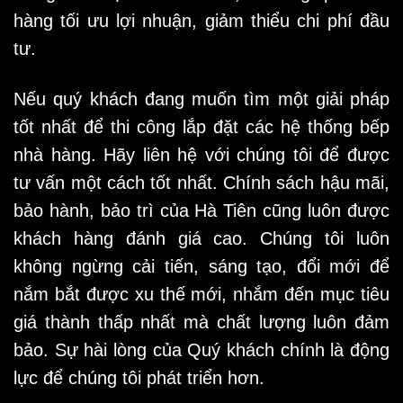
hàng tối ưu lợi nhuận, giảm thiểu chi phí đầu
tư.
Nếu quý khách đang muốn tìm một giải pháp
tốt nhất để thi công lắp đặt các hệ thống bếp
nhà hàng. Hãy liên hệ với chúng tôi để được
tư vấn một cách tốt nhất. Chính sách hậu mãi,
bảo hành, bảo trì của Hà Tiên cũng luôn được
khách hàng đánh giá cao. Chúng tôi luôn
không ngừng cải tiến, sáng tạo, đổi mới để
nắm bắt được xu thế mới, nhắm đến mục tiêu
giá thành thấp nhất mà chất lượng luôn đảm
bảo. Sự hài lòng của Quý khách chính là động
lực để chúng tôi phát triển hơn.