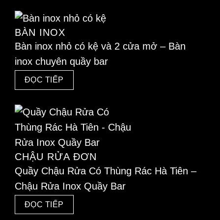
BÀN INOX
Bàn inox nhỏ có kệ và 2 cửa mở – Bàn
inox chuyên quầy bar
ĐỌC TIẾP
CHẬU RỬA ĐƠN
Quầy Chậu Rửa Có Thùng Rác Hà Tiên –
Chậu Rửa Inox Quầy Bar
ĐỌC TIẾP