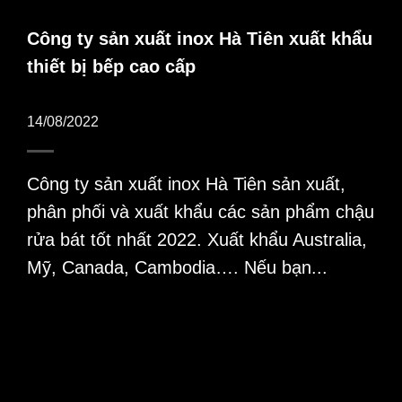
Công ty sản xuất inox Hà Tiên xuất khẩu
thiết bị bếp cao cấp
14/08/2022
Công ty sản xuất inox Hà Tiên sản xuất,
phân phối và xuất khẩu các sản phẩm chậu
rửa bát tốt nhất 2022. Xuất khẩu Australia,
Mỹ, Canada, Cambodia…. Nếu bạn...