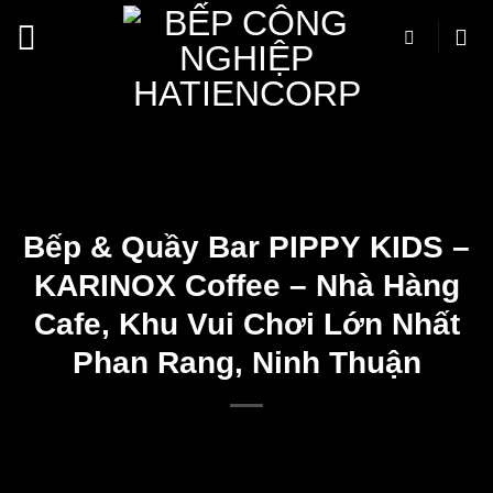
Bỏ
qua
nội
dung
Bếp & Quầy Bar PIPPY KIDS –
KARINOX Coffee – Nhà Hàng
Cafe, Khu Vui Chơi Lớn Nhất
Phan Rang, Ninh Thuận