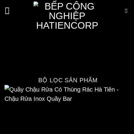
Bỏ
qua
nội
Quầy Chậu Rửa Có Thùng Rác
dung
Hà Tiên – Chậu Rửa Inox
Quầy Bar
Trang chủ
/
Cửa hàng
/
Thiết bị inox
/
Chậu
rửa Inox
/
Chậu Rửa Đơn
BỘ LỌC SẢN PHẨM