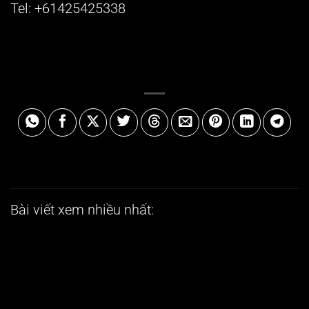
Tel: +61425425338
Bài viết xem nhiều nhất:
Ý
b
k
2