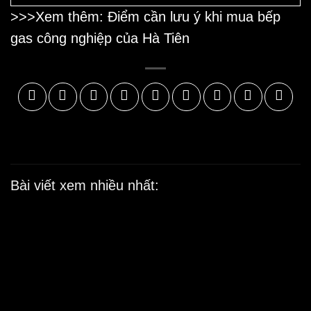
>>>Xem thêm: Điểm cần lưu ý khi
mua bếp
gas công nghiệp
của Hà Tiên
Bài viết xem nhiều nhất:
Ý tưởng mở nhà hàng
buffet mang về lợi nhuận
khủng
29/11/2022
Ở nước ta, mô hình kinh