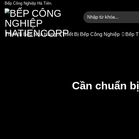
Bỏ
Bếp Công Nghiệp Hà Tiên.
qua
Tìm
nội
kiếm:
dung
Thiết Bị Bếp Nhà Hàng
Thiết Bị Bếp Công Nghiệp
Bếp T
Cần chuẩn b