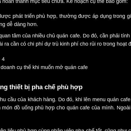
ã hoàn thành mục tiêu chưa. Kế hoạch cụ thể bao gồm:
ược phát triển phù hợp, thường được áp dụng trong g
ộng dễ dàng hơn.
i quan tâm của nhiều chủ quán cafe. Do đó, cần phải tín
 ra cần có chi phí dự trù kinh phí cho rủi ro trong hoạt 
 doanh cụ thể khi muốn mở quán cafe
ng thiết bị pha chế phù hợp
hu cầu của khách hàng. Do đó, khi lên menu quán cafe
món đồ uống phù hợp cho quán cafe của mình. Ngoài 
 liệu phù hợp cùng nhân viên pha chế tốt, cũng như cầ