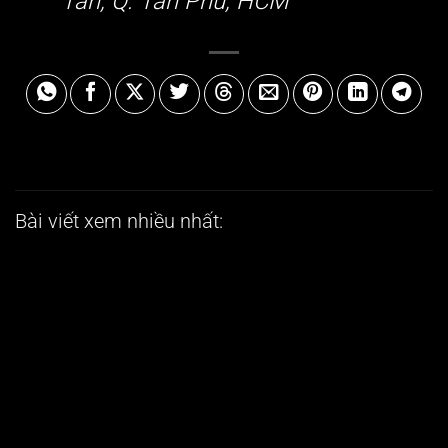
Tân, Q. Tân Phú, HCM
Bài viết xem nhiều nhất:
Ý
b
k
2
Ở
d