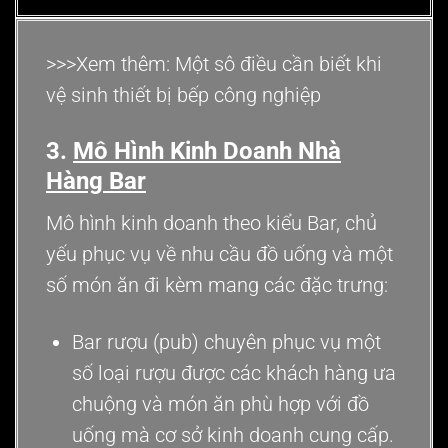
>>>Xem thêm: Một sô điều cần biết khi
vệ sinh
thiết bị bếp công nghiệp
3.
Mô Hình Kinh Doanh Nhà
Hàng
Bar
Mô hình kinh doanh theo kiểu Bar, chủ
yếu phục vụ về nhu cầu đồ uống và một
số món ăn đi kèm mang các đặc trưng:
Bar rượu (pub) chuyên phục vụ một
số loại rượu được các khách hàng ưa
chuộng và món ăn phù hợp với đồ
uống mà cơ sở kinh doanh cung cấp.