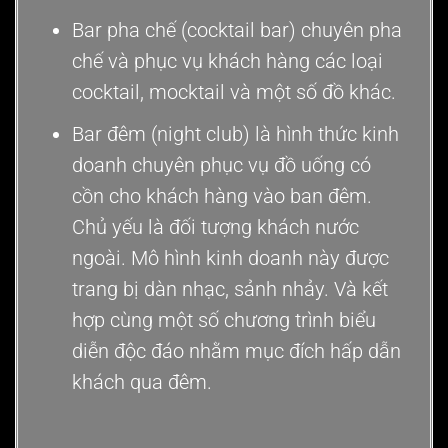
Bar pha chế (cocktail bar) chuyên pha
chế và phục vụ khách hàng các loại
cocktail, mocktail và một số đồ khác.
Bar đêm (night club) là hình thức kinh
doanh chuyên phục vụ đồ uống có
cồn cho khách hàng vào ban đêm.
Chủ yếu là đối tượng khách nước
ngoài. Mô hình kinh doanh này được
trang bị dàn nhạc, sảnh nhảy. Và kết
hợp cùng một số chương trình biểu
diễn độc đáo nhằm mục đích hấp dẫn
khách qua đêm.