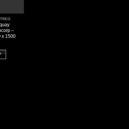
 TREO
 quay
ncorp –
0 x 1500
P