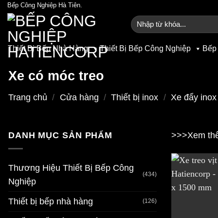
Bỏ
Bếp Công Nghiệp Hà Tiên.
qua
Tìm
kiếm:
nội
dung
Thiết Bị Bếp Nhà Hàng
Thiết Bị Bếp Công Nghiệp
Bếp
Xe có móc treo
Trang chủ
/
Cửa hàng
/
Thiết bị inox
/
Xe đẩy inox
DANH MỤC SẢN PHẨM
>>>Xem thê
Thương Hiệu Thiết Bị Bếp Công
(434)
Nghiệp
Thiết bị bếp nhà hàng
(126)