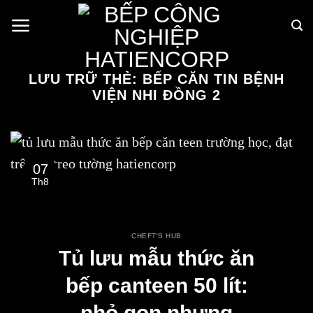
Bỏ
qua
nội
dung
LƯU TRỮ THẺ:
BẾP CĂN TIN BỆNH
VIỆN NHI ĐỒNG 2
07
Th8
CHEFT'S HUB
Tủ lưu mẫu thức ăn
bếp canteen 50 lít:
nhỏ gọn nhưng