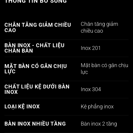
THÔNG TIN BỔ SUNG
Chân tăng giảm
CHÂN TĂNG GIẢM CHIỀU
CAO
chiều cao
BÀN INOX - CHẤT LIỆU
Inox 201
CHÂN BÀN
Mặt bàn có gân chịu
MẶT BÀN CÓ GÂN CHỊU
LỰC
lực
CHẤT LIỆU KỆ DƯỚI BÀN
Inox 304
INOX
Kệ phẳng inox
LOẠI KỆ INOX
Bàn inox 2 tầng
BÀN INOX NHIỀU TẦNG