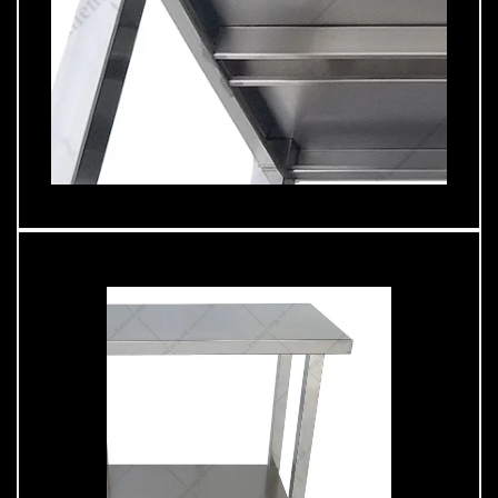
gân chịu lực dưới mặt bàn inox 304