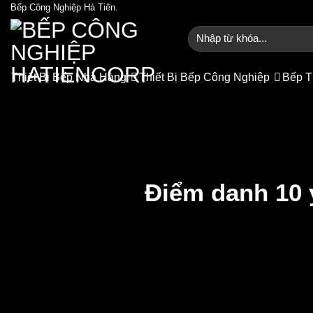
Bỏ
Bếp Công Nghiệp Hà Tiên.
qua
Tìm
nội
kiếm:
dung
Thiết Bị Bếp Nhà Hàng
Thiết Bị Bếp Công Nghiệp
Bếp T
Điểm danh 10 