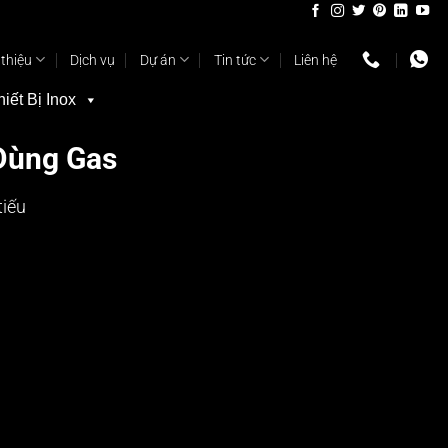
 thiệu
Dịch vụ
Dự án
Tin tức
Liên hệ
hiết Bị Inox
Dùng Gas
tiếu