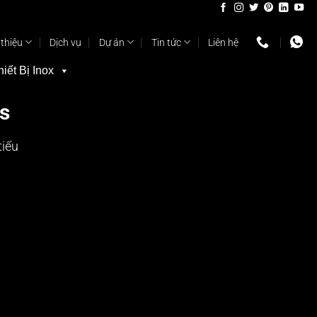
 thiệu
Dịch vụ
Dự án
Tin tức
Liên hệ
hiết Bị Inox
s
tiếu