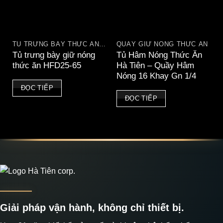
TỦ TRƯNG BÀY THỨC ĂN NÓNG
QUẦY GIỮ NÓNG THỨC ĂN
Tủ trưng bày giữ nóng
Tủ Hâm Nóng Thức Ăn
thức ăn HFD25-65
Hà Tiên – Quầy Hâm
Nóng 16 Khay Gn 1/4
ĐỌC TIẾP
ĐỌC TIẾP
Giải pháp vận hành, không chỉ thiết bị.