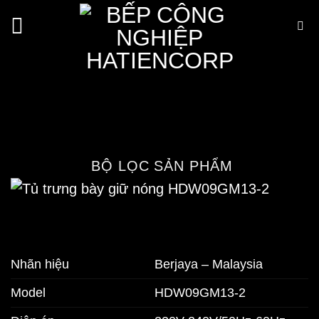
Bỏ
qua
nội
Tủ trưng bày giữ nóng thức
dung
ăn chữ nhật HDW09GM13-2
Trang chủ
/
Cửa hàng
/
Thiết bị bếp công
nghiệp
/
Tủ trưng bày thức ăn nóng
BỘ LỌC SẢN PHẨM
Nhãn hiệu
Berjaya – Malaysia
Model
HDW09GM13-2