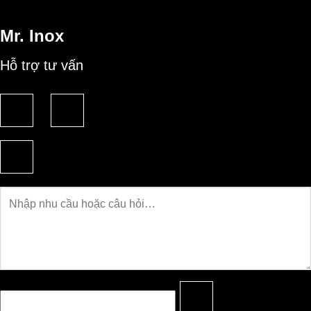
Mr. Inox
Hỗ trợ tư vấn
Câu
hỏi