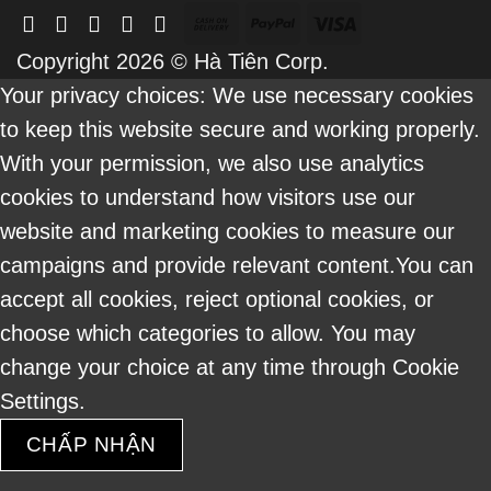
Cash
PayPal
Visa
On
Copyright 2026 ©
Hà Tiên Corp.
Delivery
Your privacy choices: We use necessary cookies
to keep this website secure and working properly.
With your permission, we also use analytics
cookies to understand how visitors use our
website and marketing cookies to measure our
campaigns and provide relevant content.You can
accept all cookies, reject optional cookies, or
choose which categories to allow. You may
change your choice at any time through Cookie
Settings.
CHẤP NHẬN