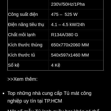
230V/50Hz/1Pha
Công suất điện
475 – 525 W
Điện năng tiêu thụ
4.1 – 4.5 kW/24h
Chất môi lạnh
R134A/380 G
Kích thước thùng
650x770x2060 MM
Kích thước tủ
540x597x1460 MM
Số kệ
4 Kệ
>>Xem thêm:
Top những nhà cung cấp
Tủ mát công
nghiệp
uy tín tại TP.HCM