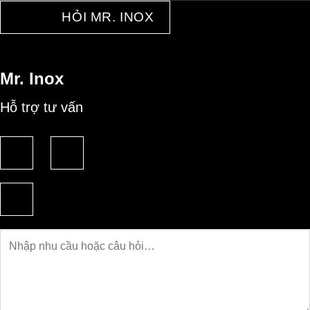
HỎI MR. INOX
Mr. Inox
Hỗ trợ tư vấn
Câu
hỏi