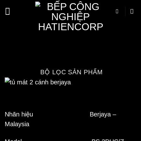
Bỏ
qua
nội
Tủ mát 2 cánh Berjaya
dung
Trang chủ
/
Cửa hàng
/
Thiết bị bếp công
nghiệp
/
Thiết bị lạnh công nghiệp
/
Tủ lạnh
quầy bar
BỘ LỌC SẢN PHẨM
Nhãn hiệu Berjaya –
Malaysia