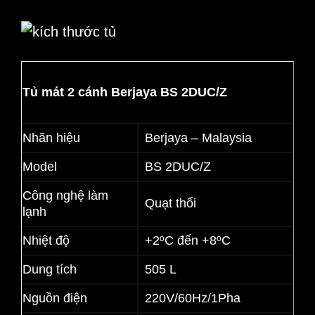
Tủ mát 2 cánh Berjaya BS 2DUC/Z
Nhãn hiệu
Berjaya – Malaysia
Model
BS 2DUC/Z
Công nghệ làm
Quạt thổi
lạnh
Nhiệt độ
+2ºC đến +8ºC
Dung tích
505 L
Nguồn điện
220V/60Hz/1Pha