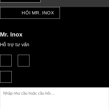
HỎI MR. INOX
Mr. Inox
Hỗ trợ tư vấn
Câu
hỏi