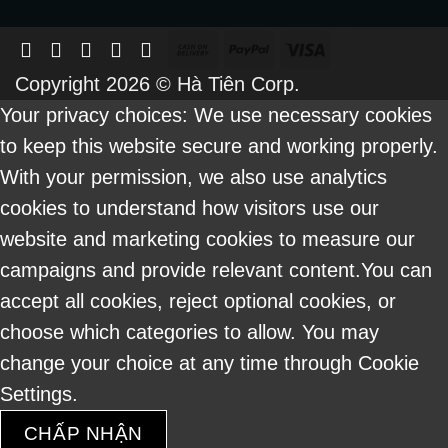
Cash
PayPal
Visa
On
Copyright 2026 ©
Hà Tiên Corp.
Delivery
Your privacy choices: We use necessary cookies
to keep this website secure and working properly.
With your permission, we also use analytics
cookies to understand how visitors use our
website and marketing cookies to measure our
campaigns and provide relevant content.You can
accept all cookies, reject optional cookies, or
choose which categories to allow. You may
change your choice at any time through Cookie
Settings.
CHẤP NHẬN