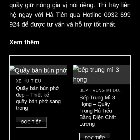
quầy giữ nóng gia vị nói riêng. Thì hãy liên
hệ ngay với Hà Tiên qua Hotline
0932 699
924
để được tư vấn và hỗ trợ tốt nhất.
Xem thêm
XE HỦ TIẾU
Quầy bán bún phở
BẾP TRỤNG MÌ DÙNG ĐIỆN
đẹp – Thiết kế
Bếp Trụng Mì 3
quầy bán phở sang
Họng – Quầy
trọng
Trụng Hủ Tiếu
Bằng Điện Chất
ĐỌC TIẾP
Lượng
ĐỌC TIẾP