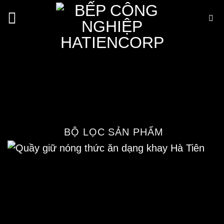
Bỏ
qua
nội
Quầy Giữ Nóng Thức Ăn Dạng
dung
Khay
Trang chủ
/
Cửa hàng
/
Thiết bị bếp công
nghiệp
/
Thiết bị hâm nóng thức ăn
/
Quầy
Giữ Nóng Thức Ăn
BỘ LỌC SẢN PHẨM