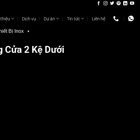
 thiệu
Dịch vụ
Dự án
Tin tức
Liên hệ
hiết Bị Inox
g Cửa 2 Kệ Dưới