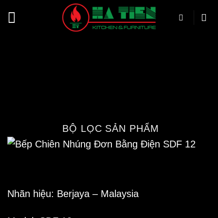
Bỏ
qua
nội
Bếp Chiên Nhúng Đơn Bằng
dung
Điện SDF 12
Trang chủ
/
Cửa hàng
/
Thiết bị bếp công
nghiệp
/
Bếp chiên công nghiệp
/
Bếp chiên
nhúng
BỘ LỌC SẢN PHẨM
Nhãn hiệu: Berjaya – Malaysia