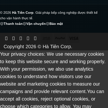
© 2026
Hà Tiên Corp
. Giải pháp bếp công nghiệp được thiết kế
cho vận hành thực tế.
Thanh toán
Vận chuyển
Bảo mật
Cash
PayPal
Visa
On
Copyright 2026 ©
Hà Tiên Corp.
Delivery
Your privacy choices: We use necessary cookies
to keep this website secure and working properly.
With your permission, we also use analytics
cookies to understand how visitors use our
website and marketing cookies to measure our
campaigns and provide relevant content.You can
accept all cookies, reject optional cookies, or
choose which categories to allow. You may