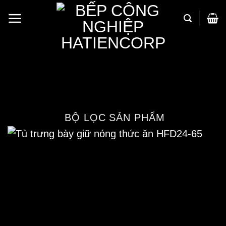
Bỏ
qua
nội
Tủ trưng bày giữ nóng thức
dung
ăn HFD24-65
Trang chủ
/
Cửa hàng
/
Thiết bị bếp công
nghiệp
/
Tủ trưng bày thức ăn nóng
BỘ LỌC SẢN PHẨM