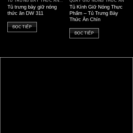
TỦ TRƯNG BÀY THỨC ĂN NÓNG
QUẦY GIỮ NÓNG THỨC ĂN
Tủ trưng bày giữ nóng
Tủ Kính Giữ Nóng Thực
thức ăn DW 311
Phẩm – Tủ Trưng Bày
Thức Ăn Chín
ĐỌC TIẾP
ĐỌC TIẾP