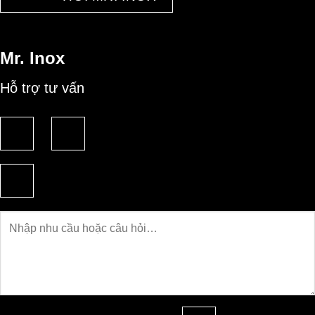
Mr. Inox
Hỗ trợ tư vấn
Câu
hỏi