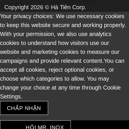
On
Copyright 2026 ©
Hà Tiên Corp.
Delivery
Your privacy choices: We use necessary cookies
to keep this website secure and working properly.
With your permission, we also use analytics
cookies to understand how visitors use our
website and marketing cookies to measure our
campaigns and provide relevant content.You can
accept all cookies, reject optional cookies, or
choose which categories to allow. You may
change your choice at any time through Cookie
Settings.
CHẤP NHẬN
HỎI MR. INOX