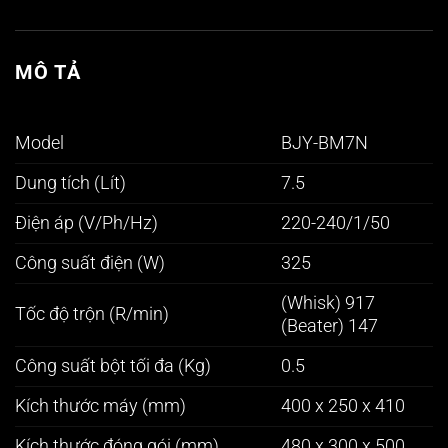
MÔ TẢ
Model
BJY-BM7N
Dung tích (Lít)
7.5
Điện áp (V/Ph/Hz)
220-240/1/50
Công suất điện (W)
325
(Whisk) 917
Tốc độ trộn (R/min)
(Beater) 147
Công suất bột tối đa (Kg)
0.5
Kích thước máy (mm)
400 x 250 x 410
Kích thước đóng gói (mm)
480 x 300 x 500