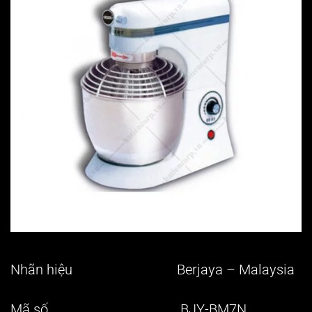
Nhãn hiệu Berjaya – Malaysia
Mã số BJY-BM7N