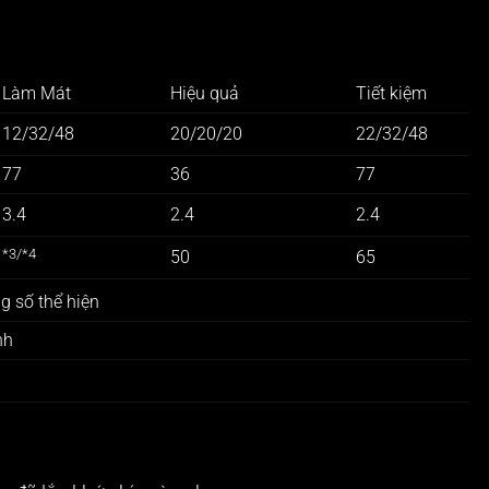
Làm Mát
Hiệu quả
Tiết kiệm
12/32/48
20/20/20
22/32/48
77
36
77
3.4
2.4
2.4
*3/*4
50
65
g số thể hiện
nh