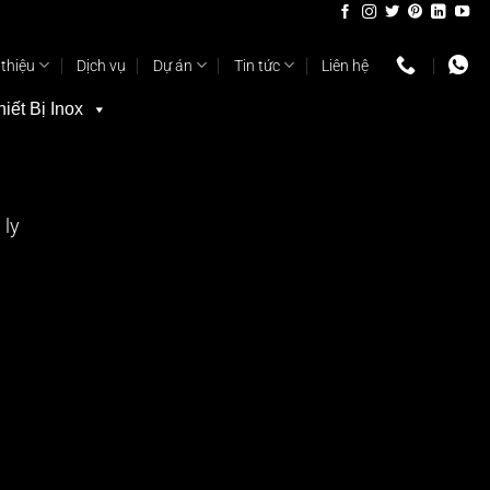
 thiệu
Dịch vụ
Dự án
Tin tức
Liên hệ
hiết Bị Inox
 ly