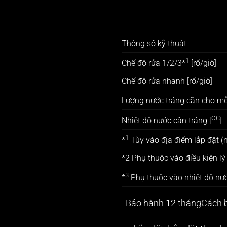
Thông số kỹ thuật
1
Chế độ rửa 1/2/3*
[rổ/giờ]
Chế độ rửa nhanh [rổ/giờ]
Lượng nước tráng cần cho mỗi 
OC
Nhiệt độ nước cần tráng [
]
1
*
Tùy vào địa điểm lắp đặt (n
*2 Phụ thuộc vào điều kiện lý
3
*
Phụ thuộc vào nhiệt độ nư
Bảo hành 12 tháng
Cách b