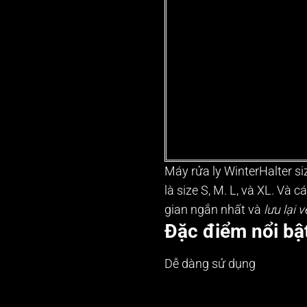
Máy rửa ly WinterHalter si
là size S, M. L, và XL. Và
gian ngắn nhất và
lưu lại 
Đặc điểm nổi bật
Dễ dàng sử dụng