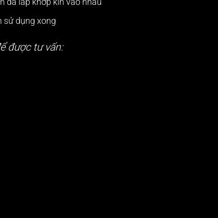
ận đã lắp khớp kín vào nhau
ần sử dụng xong
ể được tư vấn: