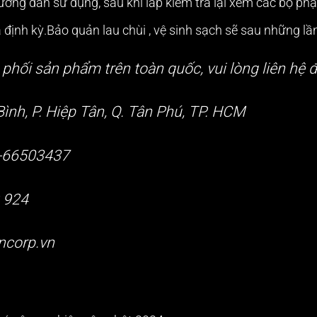
ướng dẫn sử dụng, sau khi lắp kiểm tra lại xem các bộ ph
 định kỳ.Bảo quản lau chùi , vệ sinh sạch sẽ sau những l
phối sản phẩm trên toàn quốc, vui lòng liên hệ đ
Bình, P. Hiệp Tân, Q. Tân Phú, TP. HCM
8-66503437
9 924
ncorp.vn