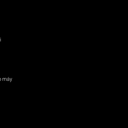
i
ào máy