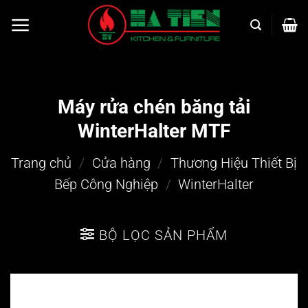
Bỏ
qua
nội
dung
Máy rửa chén băng tải
WinterHalter MTF
Trang chủ
/
Cửa hàng
/
Thương Hiệu Thiết Bị
Bếp Công Nghiệp
/
WinterHalter
BỘ LỌC SẢN PHẨM