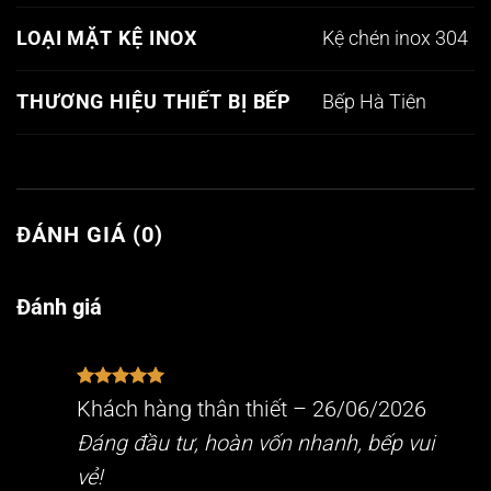
Kệ chén inox 304
LOẠI MẶT KỆ INOX
Bếp Hà Tiên
THƯƠNG HIỆU THIẾT BỊ BẾP
ĐÁNH GIÁ (0)
Đánh giá
Được xếp
Khách hàng thân thiết
–
26/06/2026
hạng
5
5
sao
Đáng đầu tư, hoàn vốn nhanh, bếp vui
vẻ!