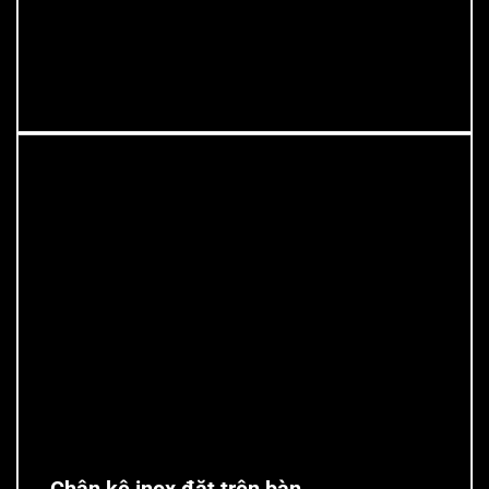
kệ inox đột lỗ
chân kệ inox đặt trên bàn