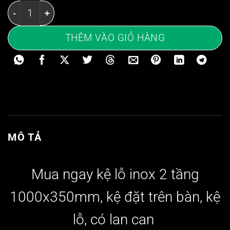
Kệ inox 2 tầng 1000x350mm - Kệ đặt trên bàn - Kệ lỗ i
THÊM VÀO GIỎ HÀNG
MÔ TẢ
Mua ngay kệ lỗ inox 2 tầng
1000x350mm, kệ đặt trên bàn, k
ệ
lỗ, có lan can