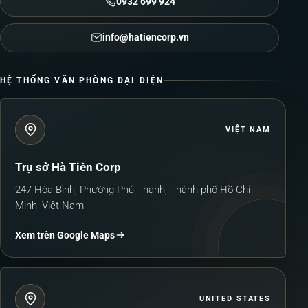
0932 699 924
trên
trang
info@hatiencorp.vn
sản
phẩm
HỆ THỐNG VĂN PHÒNG ĐẠI DIỆN
VIỆT NAM
Trụ sở Hà Tiên Corp
247 Hòa Bình, Phường Phú Thạnh, Thành phố Hồ Chí
Minh, Việt Nam
Xem trên Google Maps
UNITED STATES