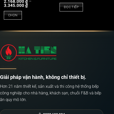
2.168.000
₫
–
Khoảng
3.345.000
₫
ĐỌC TIẾP
giá:
từ
CHỌN
2.168.000 ₫
đến
Sản
3.345.000 ₫
phẩm
này
có
nhiều
biến
thể.
Các
tùy
Giải pháp vận hành, không chỉ thiết bị.
chọn
Hơn 21 năm thiết kế, sản xuất và thi công hệ thống bếp
có
công nghiệp cho nhà hàng, khách sạn, chuỗi F&B và bếp
thể
ăn quy mô lớn.
được
chọn