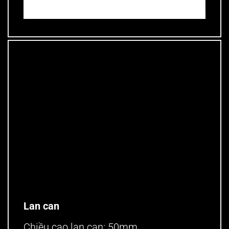
phẳng
Lan can
Chiều cao lan can: 50mm.