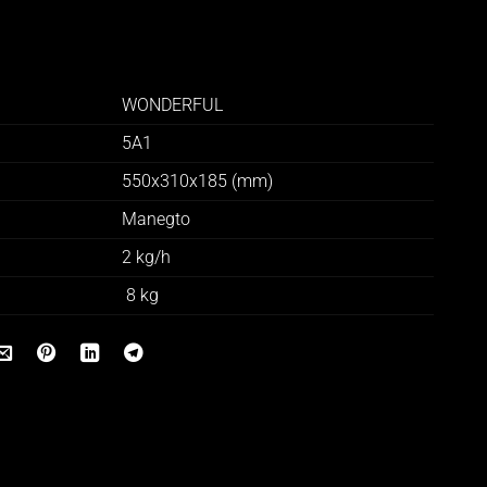
WONDERFUL
5A1
550x310x185 (mm)
Manegto
2 kg/h
8 kg