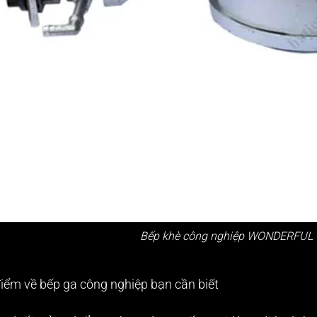
Bếp khè công nghiệp WONDERFUL
điểm về
bếp ga công nghiệp
bạn cần biết