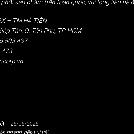
phối sản phẩm trên toàn quốc, vui lòng liên hệ đ
X – TM HÀ TIÊN
Hiệp Tân, Q. Tân Phú, TP. HCM
66 503 437
5 473
ncorp.vn
iết
–
26/06/2026
ốn nhanh, bếp vui vẻ!