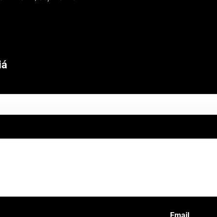
iá
Email