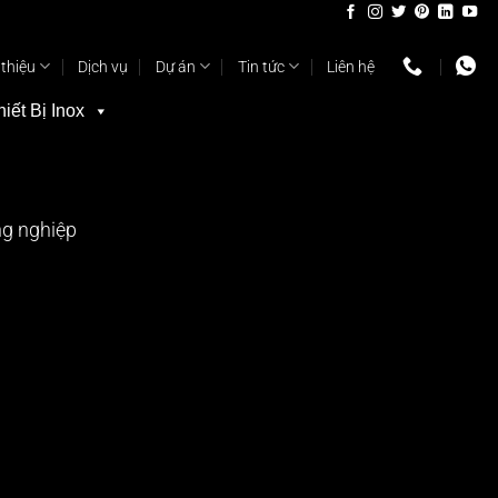
 thiệu
Dịch vụ
Dự án
Tin tức
Liên hệ
hiết Bị Inox
ng nghiệp