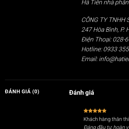
Hà Tiên nhà phân 
CÔNG TY TNHH S
247 Hòa Bình, P. 
Điện Thoại: 028-
Hotline: 0933 35
Email: info@hatie
ĐÁNH GIÁ (0)
Đánh giá
Được xếp
Khách hàng thân th
hạng
5
5
sao
Đáng đầu tư, hoàn v