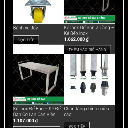
Kệ Inox Để Bàn 2 Tầng –
Bánh xe đẩy
Kệ Bếp Inox
1.662.000
₫
ĐỌC TIẾP
THÊM VÀO GIỎ HÀNG
Kệ Inox Để Bàn – Kệ Để
Chân tăng chỉnh chiều
Bàn Có Lan Can Viền
cao
1.107.000
₫
ĐỌC TIẾP