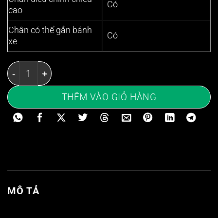
Có
cao
Chân có thể gắn bánh
Có
xe
Bàn inox 2 tầng 1200x750x850mm kệ phẳng - Bàn inox 
THÊM VÀO GIỎ HÀNG
MÔ TẢ