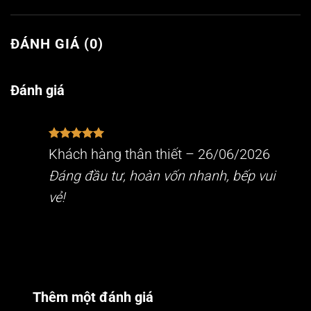
ĐÁNH GIÁ (0)
Đánh giá
Được xếp
Khách hàng thân thiết
–
26/06/2026
hạng
5
5
sao
Đáng đầu tư, hoàn vốn nhanh, bếp vui
vẻ!
Thêm một đánh giá