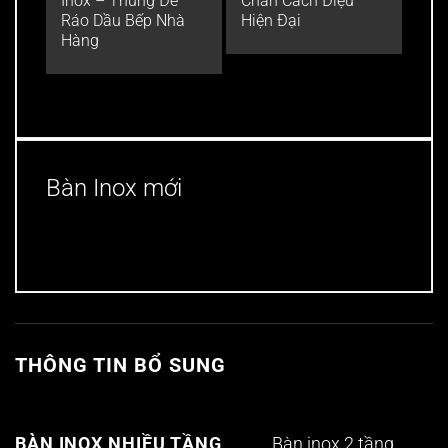
Inox – Thùng Để
Chân Cách Điệu
bếp
Ráo Dầu Bếp Nhà
Hiện Đại
đồ t
Hàng
Bàn Inox mới
THÔNG TIN BỔ SUNG
Bàn inox 2 tầng
BÀN INOX NHIỀU TẦNG