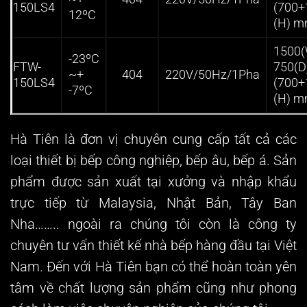
150LS4
(700+
12ºC
(H) 
1500(
-23ºC
FTW-
750(
~+
404
220V/50Hz/1Pha
150LS4
(700+
-7ºC
(H) 
Hà Tiên là đơn vị chuyên cung cấp tất cả các
loại thiết bị bếp công nghiệp, bếp âu, bếp á. Sản
phẩm được sản xuất tại xưởng và nhập khẩu
trực tiếp từ Malaysia, Nhật Bản, Tây Ban
Nha…….. ngoài ra chúng tôi còn là công ty
chuyên tư vấn thiết kế nhà bếp hàng đầu tại Việt
Nam. Đến với Hà Tiên bạn có thể hoàn toàn yên
tâm về chất lượng sản phẩm cũng như phong