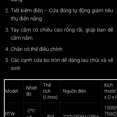
Tiết kiệm điện – Cửa đóng tự động giảm tiêu
thụ điện năng
Tay cầm có chiều cao rộng rãi, giúp bạn dễ
cầm nắm
Chân có thể điều chỉnh
Các cạnh cửa bo tròn dễ dàng lau chùi và vệ
sinh
Thể
Kích
Nhiệt
Model
tích
Nguồn điện
thước
độ
(Litres)
x D x 
1500(
-2ºC
RTW-
750(D
~+
404
220V/50Hz/1Pha