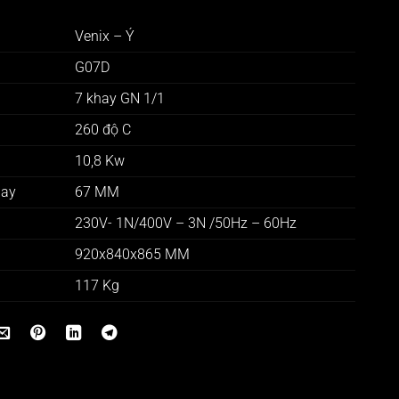
Venix – Ý
G07D
7 khay GN 1/1
260 độ C
10,8 Kw
hay
67 MM
230V- 1N/400V – 3N /50Hz – 60Hz
920x840x865 MM
117 Kg