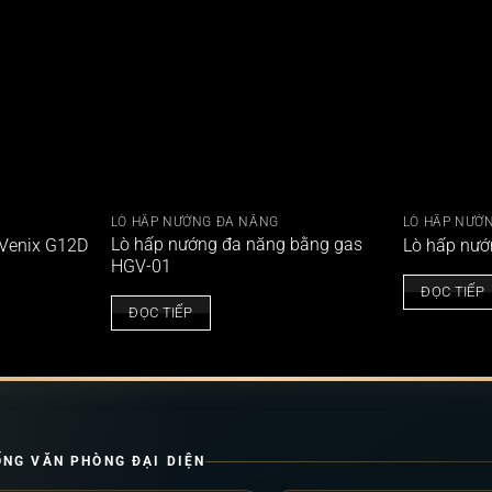
LÒ HẤP NƯỚNG ĐA NĂNG
LÒ HẤP NƯỚ
Lò hấp nướng đa năng bằng gas
 Venix G12D
Lò hấp nư
HGV-01
ĐỌC TIẾP
ĐỌC TIẾP
ỐNG VĂN PHÒNG ĐẠI DIỆN