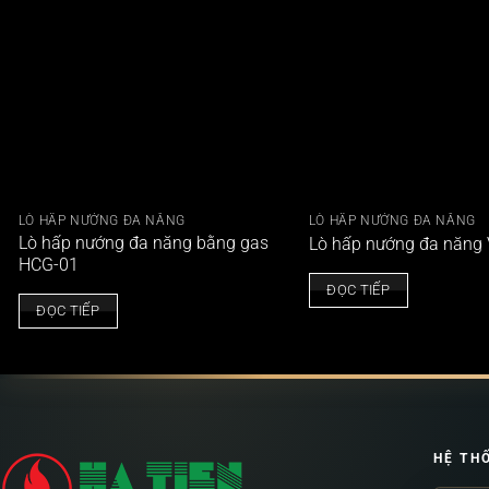
LÒ HẤP NƯỚNG ĐA NĂNG
LÒ HẤP NƯỚNG ĐA NĂNG
Lò hấp nướng đa năng bằng gas
Lò hấp nướng đa năng
HCG-01
ĐỌC TIẾP
ĐỌC TIẾP
HỆ TH