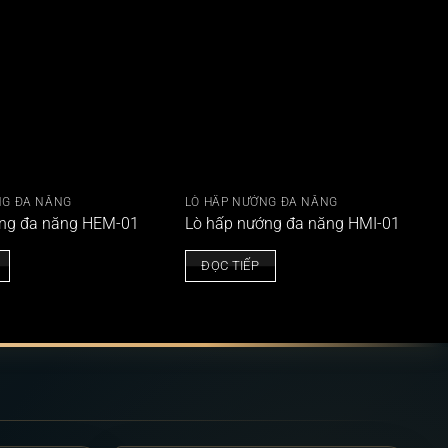
NG ĐA NĂNG
LÒ HẤP NƯỚNG ĐA NĂNG
ớng đa năng HEM-01
Lò hấp nướng đa năng HMI-01
ĐỌC TIẾP