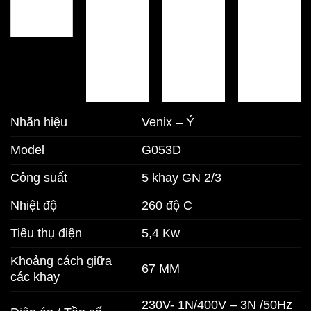
Nhãn hiệu
Venix – Ý
Model
G053D
Công suất
5 khay GN 2/3
Nhiệt độ
260 độ C
Tiêu thụ điện
5,4 Kw
Khoảng cách giữa
67 MM
các khay
230V- 1N/400V – 3N /50Hz