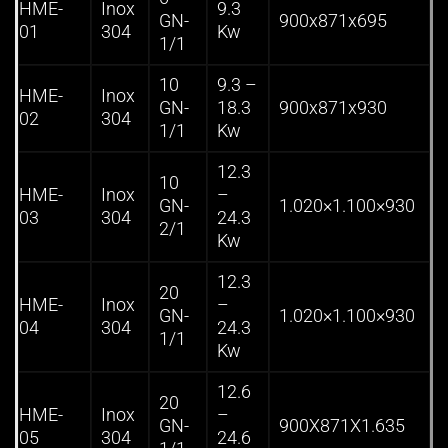
HME-
Inox
9.3
GN-
900x871x695
01
304
Kw
1/1
10
9.3 –
HME-
Inox
GN-
18.3
900x871x930
02
304
1/1
Kw
12.3
10
HME-
Inox
–
GN-
1.020×1.100×930
03
304
24.3
2/1
Kw
12.3
20
HME-
Inox
–
GN-
1.020×1.100×930
04
304
24.3
1/1
Kw
12.6
20
HME-
Inox
–
GN-
900X871X1.635
05
304
24.6