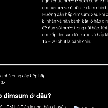
ngăn chứa nước ở dưới cùng. Khi
sôi, hơi nước sẽ bốc lên làm chín 
Hướng dẫn hấp dimsum:
Sau khi 
bị nhân và nắn bánh, bật lò hấp d
để đun sôi nước trong nồi hấp. Kh
sôi, xếp dimsum lên xửng và hấp 
15 – 20 phút là bánh chín.
g nhà cung cấp
bếp hấp
HCM
p dimsum ở đâu?
 – TM Hà Tiên là nhà thầu chuyên