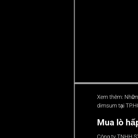
Xem thêm: Nhữn
dimsum
tại TP.
Mua lò hấ
Công ty TNHH SX