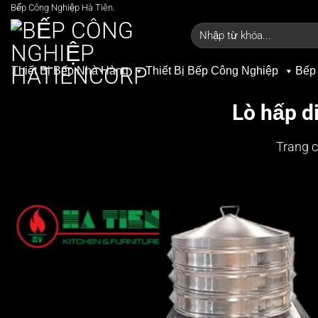
Bỏ
Bếp Công Nghiệp Hà Tiên.
qua
Tìm
kiếm:
nội
dung
Thiết Bị Bếp Nhà Hàng
Thiết Bị Bếp Công Nghiệp
Bếp
Lò hấp d
Trang 