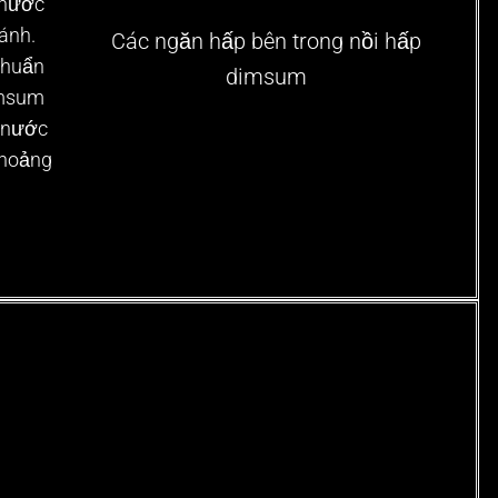
 nước
bánh.
Các ngăn hấp bên trong nồi hấp
chuẩn
dimsum
imsum
i nước
khoảng