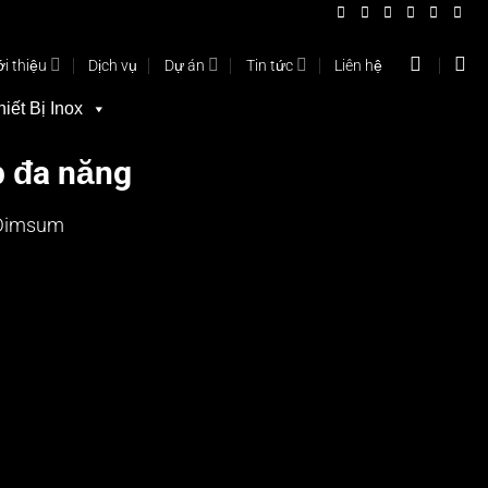
ới thiệu
Dịch vụ
Dự án
Tin tức
Liên hệ
hiết Bị Inox
p đa năng
Dimsum