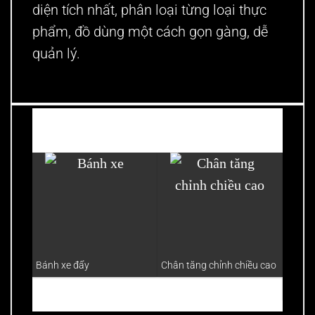
diện tích nhất, phân loại từng loại thực
phẩm, đồ dùng một cách gọn gàng, dễ
quản lý.
Thường mua cùng?
Bàn in
Bánh xe đẩy
Chân tăng chỉnh chiều cao
nhật 
phẳng