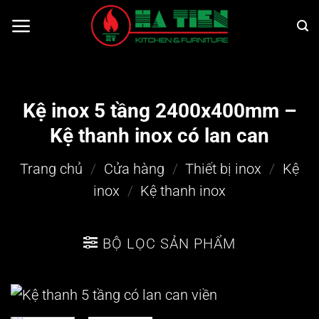
Bỏ
qua
nội
dung
Kệ inox 5 tầng 2400x400mm –
Kệ thanh inox có lan can
Trang chủ
/
Cửa hàng
/
Thiết bị inox
/
Kệ
inox
/
Kệ thanh inox
BỘ LỌC SẢN PHẨM