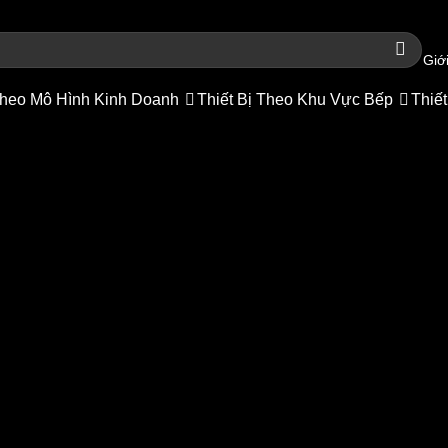
Giới
heo Mô Hình Kinh Doanh
Thiết Bị Theo Khu Vực Bếp
Thiết
ầng 1500x450mm – Kệ phẳng
hàng
/
Thiết bị inox
/
Kệ inox
/
Kệ phẳng inox