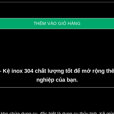
THÊM VÀO GIỎ HÀNG
 Kệ inox 304 chất lượng tốt để mở rộng th
nghiệp của bạn.
ho chứa dụng cụ, đặc biệt là dụng cụ thủy tinh. Kệ giú