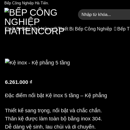
Bỏ
Bếp Công Nghiệp Hà Tiên.
qua
Tìm
kiếm:
nội
dung
Thiết Bị Bếp Nhà Hàng
Thiết Bị Bếp Công Nghiệp
Bếp T
Kệ inox 5 t
Trang chủ
/
Cửa 
6.261.000
₫
Đặc điểm nổi bật Kệ inox 5 tầng – Kệ phẳng
Thiết kế sang trọng, nổi bật và chắc chắn.
Thân kệ được làm toàn bộ bằng inox 304.
Dễ dàng vệ sinh, lau chùi và di chuyển.