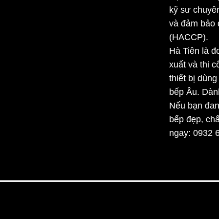
kỹ sư chuyên
và đảm bảo đ
(HACCP).
Hà Tiên là đ
xuất và thi 
thiết bị dùn
bếp Âu. Dàn
Nếu bạn đan
bếp
đẹp, chấ
ngay:
0932 