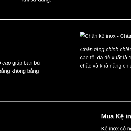
Chân tăng chỉnh chiề
cao tối đa đề xuất l
ộ cao
giúp bạn bù
chắc và khả năng chịu
 bằng không bằng
Mua Kệ in
Kệ inox có n